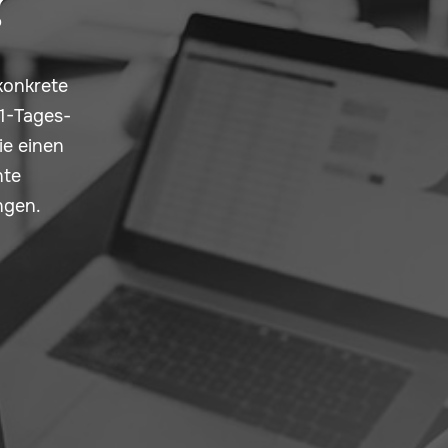
konkrete
1-Tages-
e einen
nte
ngen.