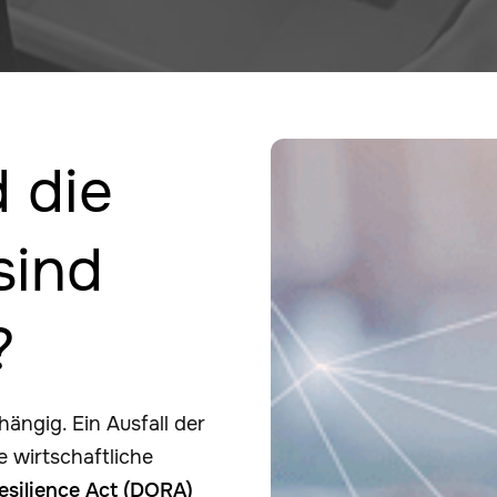
 die
sind
?
ängig. Ein Ausfall der
 wirtschaftliche
Resilience Act (DORA)