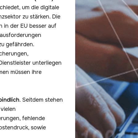
iedet, um die digitale
zsektor zu stärken. Die
 in der EU besser auf
erausforderungen
zu gefährden.
icherungen,
ienstleister unterliegen
hmen müssen ihre
bindlich
. Seitdem stehen
vielen
erungen, fehlende
ostendruck, sowie