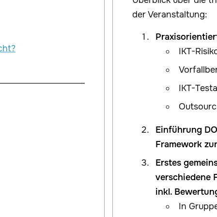
Überblick über die 
der Veranstaltung:
Praxisorientie
cht?
IKT-Risi
Vorfallbe
IKT-Test
Outsourc
Einführung DO
Framework zur
Erstes gemein
verschiedene F
inkl. Bewertu
In Gruppe